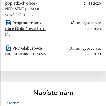
poplatkoch obce -
24.11.2020
NEPLATNÉ
| 0.04 Mb
Schválená 16.11.2020
Program rozvoja
Dátum vyvesenia:
obce Glabušovce
| 1.11
06.08.2023
Mb
PRO Glabušovce
Dátum vyvesenia:
titulná strana
| 0.23 Mb
09.06.2020
Napíšte nám
Meno
Priezvisko
E-mailová adresa
*
Meno: