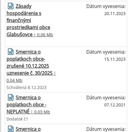
Zásady
Dátum vyvesenia:
hospodárenia s
20.11.2023
finančnými
prostriedkami obce
Glabušovce
| 0.06 Mb
Smernica o
Dátum vyvesenia:
poplatkoch obce-
15.11.2023
zrušené 10.12.2025
uznesenie č. 30/2025
|
0.04 Mb
Schválená 8.12.2023
Smernica o
Dátum vyvesenia:
poplatkoch obce -
07.12.2021
NEPLATNÉ
| 0.03 Mb
Dodatok č1
Smernica o
Dátum vyvesenia: