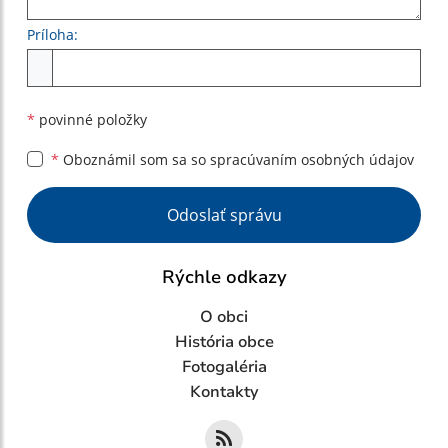
Príloha:
Príloha
*
povinné položky
*
Oboznámil som sa so
spracúvaním osobných údajov
Google reCaptcha Response
Odoslať správu
Rýchle odkazy
O obci
História obce
Fotogaléria
Kontakty