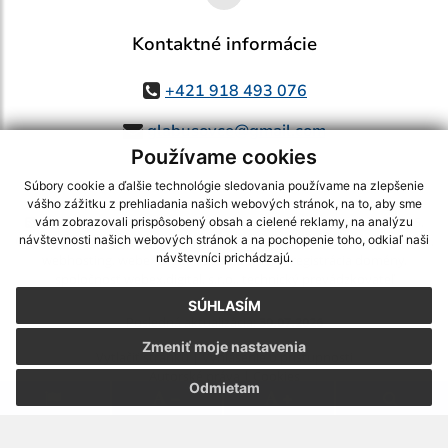
Kontaktné informácie
+421 918 493 076
glabusovce@gmail.com
Používame cookies
Súbory cookie a ďalšie technológie sledovania používame na zlepšenie
vášho zážitku z prehliadania našich webových stránok, na to, aby sme
využite možnosť získavania aktuálnych informácií s využitím RSS
,
vám zobrazovali prispôsobený obsah a cielené reklamy, na analýzu
CMS systém (redakčný) systém ECHELON 2,
Mapa stránok
,
web portál
,
návštevnosti našich webových stránok a na pochopenie toho, odkiaľ naši
návštevníci prichádzajú.
webhosting
,
webex.digital, s.r.o.
,
domény
,
registrácia domény
,
spoločnosť webex.digital, s.r.o.
,
technický prevádzkovateľ
SÚHLASÍM
Posledná aktualizácia:
30.07.2026
Zmeniť moje nastavenia
Vytlačiť stránku
|
Vyhlásenie o prístupnosti
Autorské práva
|
Cookies
Odmietam
.
.
.
.
.
.
webdesign |