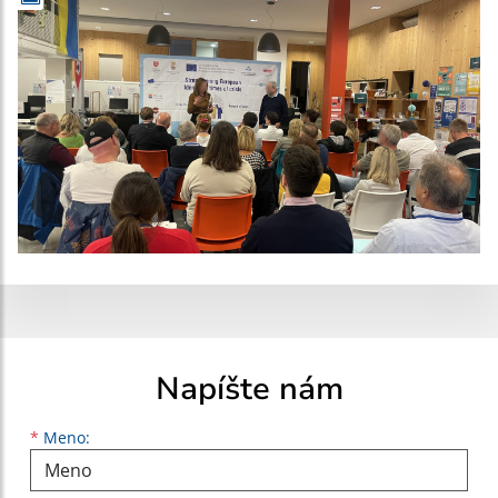
Napíšte nám
Meno
Priezvisko
E-mailová adresa
*
Meno: