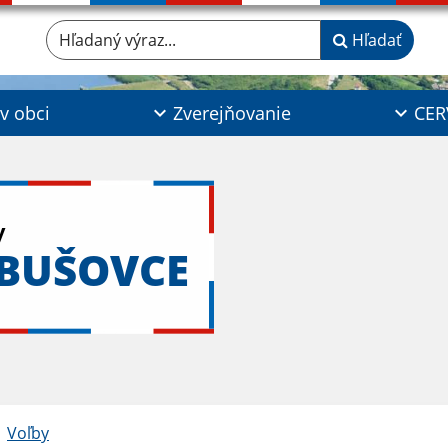
Hľadaný výraz...
Hľadať
 v obci
Zverejňovanie
CER
y
ABUŠOVCE
Voľby