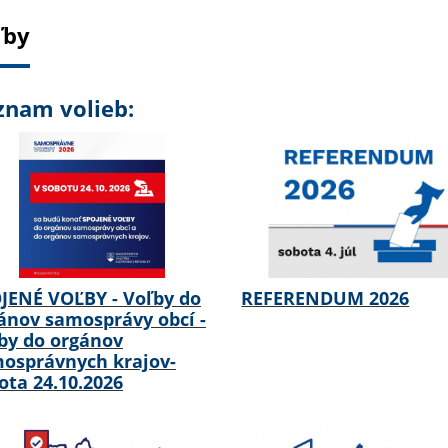
ľby
znam volieb:
JENÉ VOĽBY - Voľby do
REFERENDUM 2026
ánov samosprávy obcí -
by do orgánov
osprávnych krajov-
ota 24.10.2026