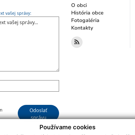
O obci
Text vašej správy...
História obce
xt vašej správy:
Fotogaléria
Kontakty
Google reCaptcha Response
Odoslať
ím
správu
Používame cookies