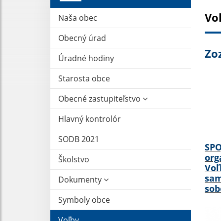
Vo
Naša obec
Obecný úrad
Zo
Úradné hodiny
Starosta obce
Obecné zastupiteľstvo
Hlavný kontrolór
SODB 2021
SPO
org
Školstvo
Voľ
sam
Dokumenty
sob
Symboly obce
Voľby