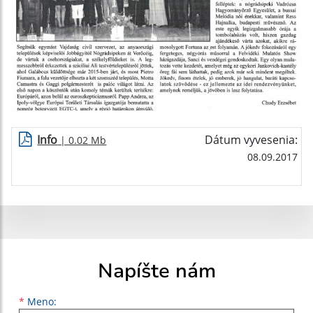
Info
Dátum vyvesenia:
| 0.02 Mb
08.09.2017
Napíšte nám
Meno
Priezvisko
E-mailová adresa
*
Meno: