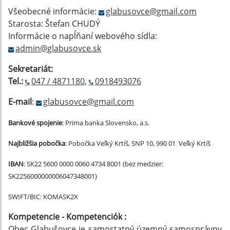
Všeobecné informácie:
glabusovce@gmail.com
Starosta: Štefan CHUDÝ
Informácie o napĺňaní webového sídla:
admin@glabusovce.sk
Sekretariát:
Tel.:
047 / 4871180
,
0918493076
E-mail
:
glabusovce@gmail.com
Bankové spojenie
: Prima banka Slovensko, a.s.
Najbližšia pobočka
: Pobočka Veľký Krtíš, SNP 10, 990 01 Veľký Krtíš
IBAN
: SK22 5600 0000 0060 4734 8001 (bez medzier:
SK2256000000006047348001)
SWIFT/BIC: KOMASK2X
Kompetencie - Kompetenciók :
Obec Glabušovce je samostatný územný samosprávny