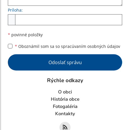
Príloha:
Príloha
*
povinné položky
*
Oboznámil som sa so
spracúvaním osobných údajov
Google reCaptcha Response
Odoslať správu
Rýchle odkazy
O obci
História obce
Fotogaléria
Kontakty