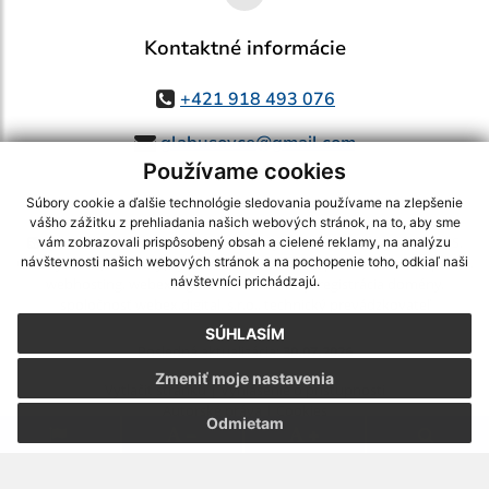
Kontaktné informácie
+421 918 493 076
glabusovce@gmail.com
Používame cookies
Súbory cookie a ďalšie technológie sledovania používame na zlepšenie
vášho zážitku z prehliadania našich webových stránok, na to, aby sme
využite možnosť získavania aktuálnych informácií s využitím RSS
,
vám zobrazovali prispôsobený obsah a cielené reklamy, na analýzu
CMS systém (redakčný) systém ECHELON 2,
Mapa stránok
,
web portál
,
návštevnosti našich webových stránok a na pochopenie toho, odkiaľ naši
návštevníci prichádzajú.
webhosting
,
webex.digital, s.r.o.
,
domény
,
registrácia domény
,
spoločnosť webex.digital, s.r.o.
,
technický prevádzkovateľ
SÚHLASÍM
Posledná aktualizácia:
30.07.2026
Zmeniť moje nastavenia
Vytlačiť stránku
|
Vyhlásenie o prístupnosti
Autorské práva
|
Cookies
Odmietam
.
.
.
.
.
.
webdesign |