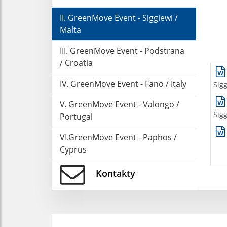
II. GreenMove Event - Siggiewi /
Malta
III. GreenMove Event - Podstrana
/ Croatia
IV. GreenMove Event - Fano / Italy
Sigg
V. GreenMove Event - Valongo /
Sigg
Portugal
VI.GreenMove Event - Paphos /
Cyprus
Kontakty