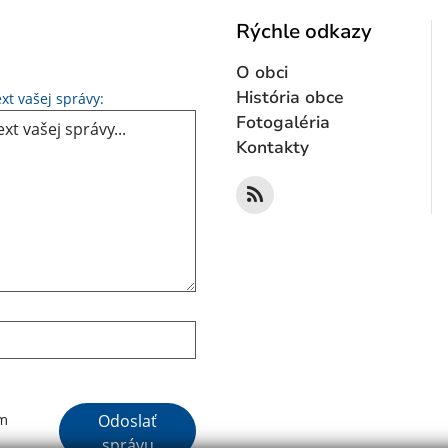
Rýchle odkazy
O obci
Text vašej správy...
História obce
xt vašej správy:
Fotogaléria
Kontakty
Google reCaptcha Response
Odoslať
ím
správu