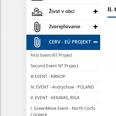
II.
Život v obci
Zverejňovanie
CERV - EÚ PROJEKT
First Event NT Project
Second Event NT Project
III EVENT - KIRKOP
IV. EVENT - Andrychow - POLAND
V. EVENT - KEKAVAS, RIGA
I. GreenMove Event - North Corfu
/ Greece