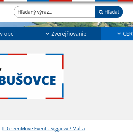
Hľadaný výraz...
Hľadať
 v obci
Zverejňovanie
CER
y
ABUŠOVCE
II. GreenMove Event - Siggiewi / Malta