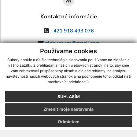
Kontaktné informácie
+421 918 493 076
glabusovce@gmail.com
Používame cookies
Súbory cookie a ďalšie technológie sledovania používame na zlepšenie
vášho zážitku z prehliadania našich webových stránok, na to, aby sme
využite možnosť získavania aktuálnych informácií s využitím RSS
,
vám zobrazovali prispôsobený obsah a cielené reklamy, na analýzu
CMS systém (redakčný) systém ECHELON 2,
Mapa stránok
,
web portál
,
návštevnosti našich webových stránok a na pochopenie toho, odkiaľ naši
návštevníci prichádzajú.
webhosting
,
webex.digital, s.r.o.
,
domény
,
registrácia domény
,
spoločnosť webex.digital, s.r.o.
,
technický prevádzkovateľ
SÚHLASÍM
Posledná aktualizácia:
30.07.2026
Zmeniť moje nastavenia
Vytlačiť stránku
|
Vyhlásenie o prístupnosti
Autorské práva
|
Cookies
Odmietam
.
.
.
.
.
.
webdesign |