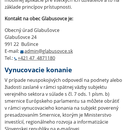
mobilnej aplikácie pre všetkých ich užívateľov a to na
základe princípov prístupnosti.
Kontakt na obec Glabusovce
je:
Obecný úrad Glabušovce
Glabušovce 24
991 22 Bušince
E-mail:
admin@glabusovce.sk
Tel.:
+421 47 4871180
Vynucovacie konanie
V prípade neuspokojivých odpovedí na podnety alebo
žiadosti zaslané v rámci spätnej väzby subjektu
verejného sektora v súlade s čl. 7 ods. 1 písm. b)
smernice Európskeho parlamentu sa môžete obrátiť
v rámci vynucovacieho konania na subjekt poverený
presadzovaním Smernice, ktorým je Ministerstvo
investícií, regionálneho rozvoja a informatizácie
Slovenskej republiky na e-mailovej