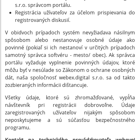
s.r.o. správcom portálu.
Registrácia užívateľov za účelom prispievania do
registrovaných diskusií.
V obidvoch prípadoch systém nevyžiadava násilnym
spôsobom alebo nestanovuje osobné údaje ako
povinné (pokiaľ si ich nestanoví v určitých prípadoch
samotný správca softvéru - mesto/ obec). Ak správca
portálu vyžaduje vyplnenie povinných údajov, ktoré
môžu byť v nesúlade so Zákonom o ochrane osobných
dát, naša spoločnosť webex.digital s.r.o. sa od takto
zozbieraných informácii dištancuje.
Všetky údaje, ktoré sú zhromažďované, vypĺňa
návštevník pri registrácii dobrovoľne. Údaje
zaregistrovaných užívateľov nijakým spôsobom
neposkytujeme a sú súčasťou bezpečnostného
programu.