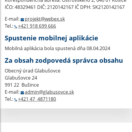
Korešpondenčná adresa: Ostrovského 2, 040 01 Košice
IČO: 48329461 DIČ: 2120142167 IČ DPH: SK2120142167
E-mail:
projekt@webex.sk
Tel.:
+421 918 699 666
Spustenie mobilnej aplikácie
Mobilná aplikácia bola spustená dňa 08.04.2024
Za obsah zodpovedá správca obsahu
Obecný úrad Glabušovce
Glabušovce 24
991 22 Bušince
E-mail:
admin@glabusovce.sk
Tel.:
+421 47 4871180