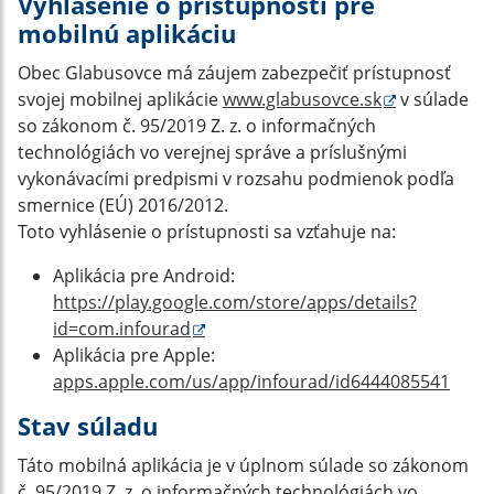
Vyhlásenie o prístupnosti pre
mobilnú aplikáciu
Obec Glabusovce má záujem zabezpečiť prístupnosť
svojej mobilnej aplikácie
www.glabusovce.sk
v súlade
so zákonom č. 95/2019 Z. z. o informačných
technológiách vo verejnej správe a príslušnými
vykonávacími predpismi v rozsahu podmienok podľa
smernice (EÚ) 2016/2012.
Toto vyhlásenie o prístupnosti sa vzťahuje na:
Aplikácia pre Android:
https://play.google.com/store/apps/details?
id=com.infourad
Aplikácia pre Apple:
apps.apple.com/us/app/infourad/id6444085541
Stav súladu
Táto mobilná aplikácia je v úplnom súlade so zákonom
č. 95/2019 Z. z. o informačných technológiách vo