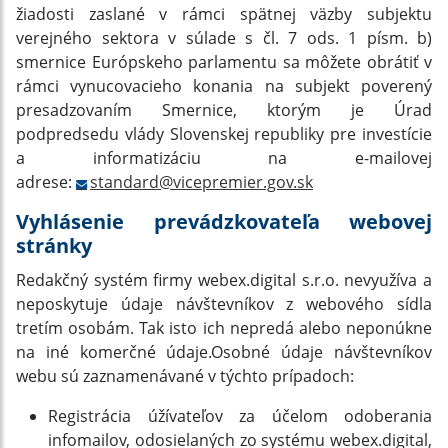
žiadosti zaslané v rámci spätnej väzby subjektu
verejného sektora v súlade s čl. 7 ods. 1 písm. b)
smernice Európskeho parlamentu sa môžete obrátiť v
rámci vynucovacieho konania na subjekt poverený
presadzovaním Smernice, ktorým je Úrad
podpredsedu vlády Slovenskej republiky pre investície
a informatizáciu na e-mailovej
adrese:
standard@vicepremier.gov.sk
Vyhlásenie prevádzkovateľa webovej
stránky
Redakčný systém firmy webex.digital s.r.o. nevyužíva a
neposkytuje údaje návštevníkov z webového sídla
tretím osobám. Tak isto ich nepredá alebo neponúkne
na iné komerčné údaje.Osobné údaje návštevníkov
webu sú zaznamenávané v týchto prípadoch:
Registrácia úžívateľov za účelom odoberania
infomailov, odosielaných zo systému webex.digital,