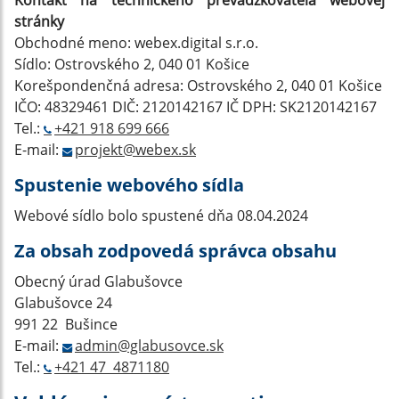
Kontakt na technického prevádzkovateľa webovej
stránky
Obchodné meno: webex.digital s.r.o.
Sídlo: Ostrovského 2, 040 01 Košice
Korešpondenčná adresa: Ostrovského 2, 040 01 Košice
IČO: 48329461 DIČ: 2120142167 IČ DPH: SK2120142167
Tel.:
+421 918 699 666
E-mail:
projekt@webex.sk
Spustenie webového sídla
Webové sídlo bolo spustené dňa 08.04.2024
Za obsah zodpovedá správca obsahu
Obecný úrad Glabušovce
Glabušovce 24
991 22 Bušince
E-mail:
admin@glabusovce.sk
Tel.:
+421 47 4871180