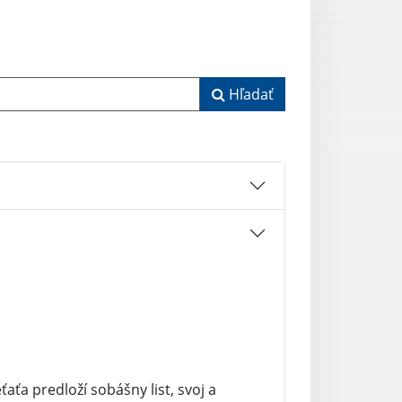
Hľadať
aťa predloží sobášny list, svoj a