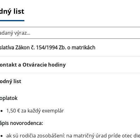
dný list
aný výraz...
slatíva Zákon č. 154/1994 Zb. o matrikách
ontakt a Otváracie hodiny
odný list
oplatok
1,50 € za každý exemplár
ápis novorodenca:
ak sú rodičia zosobášení: na matričný úrad príde otec dieť