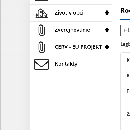
Ro
Život v obci
Hľad
Zverejňovanie
Legi
CERV - EÚ PROJEKT
K
Kontakty
R
P
Z