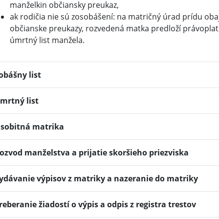
manželkin občiansky preukaz,
ak rodičia nie sú zosobášení: na matričný úrad prídu obaj
občianske preukazy, rozvedená matka predloží právoplat
úmrtný list manžela.
obášny list
mrtný list
sobitná matrika
ozvod manželstva a prijatie skoršieho priezviska
ydávanie výpisov z matriky a nazeranie do matriky
reberanie žiadostí o výpis a odpis z registra trestov