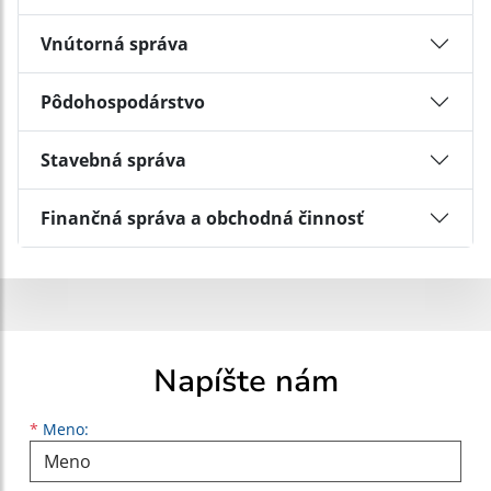
Vnútorná správa
Pôdohospodárstvo
Stavebná správa
Finančná správa a obchodná činnosť
Napíšte nám
Meno
Priezvisko
E-mailová adresa
*
Meno: