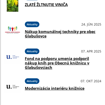
ZLATÉ ŽLTNUTIE VINIČA
24. JÚN 2025
Aktuality
Nákup komunálnej techniky pre obec
Glabušovce
07. APR 2025
Aktuality
Fond na podporu umenia podporil
nákup kníh pre Obecnú knižnicu v
Glabušovciach
07. OKT 2024
Aktuality
Modernizácia interiéru knižnice