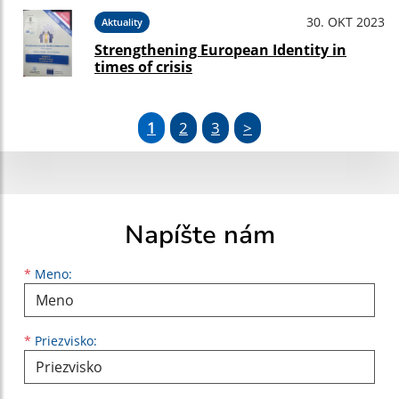
30. OKT 2023
Aktuality
Strengthening European Identity in
times of crisis
1
2
3
>
Napíšte nám
Meno
Priezvisko
E-mailová adresa
*
Meno:
*
Priezvisko: