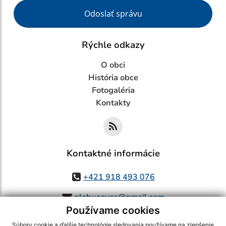
Google reCaptcha Response
Odoslať správu
Rýchle odkazy
O obci
História obce
Fotogaléria
Kontakty
Kontaktné informácie
+421 918 493 076
glabusovce@gmail.com
Používame cookies
Súbory cookie a ďalšie technológie sledovania používame na zlepšenie