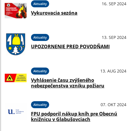
16. SEP 2024
Aktuality
Vykurovacia sezóna
13. SEP 2024
Aktuality
UPOZORNENIE PRED POVODŇAMI
13. AUG 2024
Aktuality
Vyhlásenie času zvýšeného
nebezpečenstva vzniku požiaru
07. OKT 2024
Aktuality
FPU podporil nákup kníh pre Obecnú
knižnicu v Glabušovciach