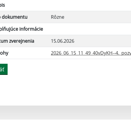
pis
p dokumentu
Rôzne
lňujúce informácie
tum zverejnenia
15.06.2026
lohy
2026_06_15_11_49_40vDyKH--4._pozv
äť