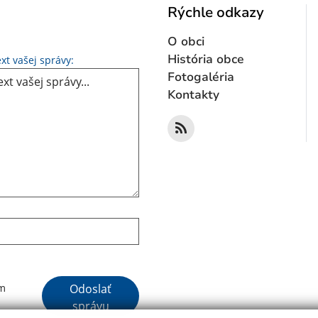
Rýchle odkazy
O obci
Text vašej správy...
História obce
xt vašej správy:
Fotogaléria
Kontakty
Google reCaptcha Response
Odoslať
ím
správu