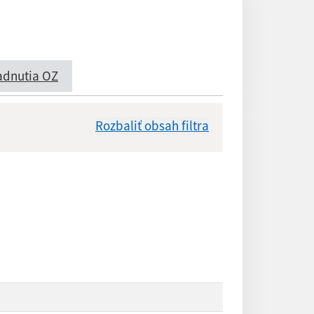
adnutia OZ
Rozbaliť obsah filtra
Dátum zverejnenia od:
Reset