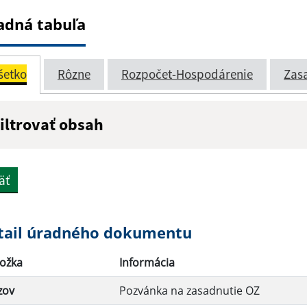
adná tabuľa
šetko
Rôzne
Rozpočet-Hospodárenie
Zas
iltrovať obsah
ázov:
Popis:
äť
átum zverejnenia do:
tail úradného dokumentu
ožka
Informácia
Filtrovať
zov
Pozvánka na zasadnutie OZ