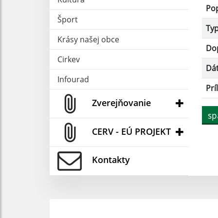
Po
Šport
Ty
Krásy našej obce
Dop
Cirkev
Dá
Infourad
Prí
Zverejňovanie
sp
CERV - EÚ PROJEKT
Kontakty