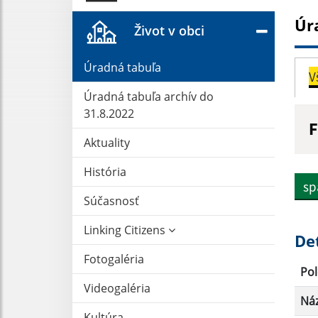
Úr
Život v obci
Úradná tabuľa
V
Úradná tabuľa archív do
31.8.2022
F
Aktuality
N
História
sp
Súčasnosť
D
Linking Citizens
De
Fotogaléria
Pol
Videogaléria
Ná
Kultúra