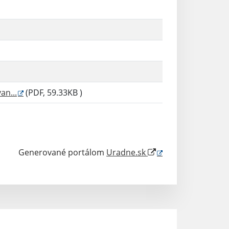
an...
(PDF, 59.33KB )
Generované portálom
Uradne.sk