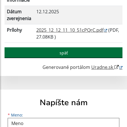
informácie
Dátum
12.12.2025
zverejnenia
Prílohy
2025_12_12_11_10_51cPQrC.pdf
(PDF,
27.08KB )
späť
Generované portálom
Uradne.sk
Napíšte nám
Meno
Priezvisko
E-mailová adresa
*
Meno: