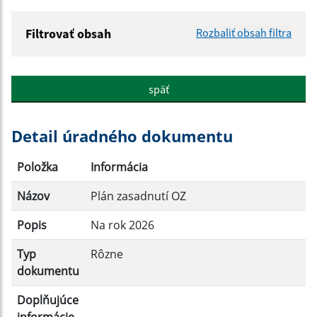
Filtrovať obsah
Rozbaliť obsah filtra
Názov:
späť
Popis:
Detail úradného dokumentu
Dátum zverejnenia od:
Položka
Informácia
Názov
Plán zasadnutí OZ
Dátum zverejnenia do:
Popis
Na rok 2026
Typ
Rôzne
Filtrovať
Reset
dokumentu
Doplňujúce